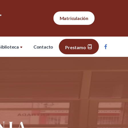
"
Matriculación
iblioteca
Contacto
Prestamo
N LA