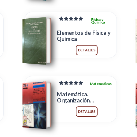
Física y
Química
Elementos de Física y
Química
DETALLES
Matematicas
Matemática.
Organización
Matmática del espacio
y de lo cotidiano
DETALLES