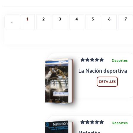
1
2
3
4
5
6
7
«
Deportes
La Nación deportiva
DETALLES
Deportes