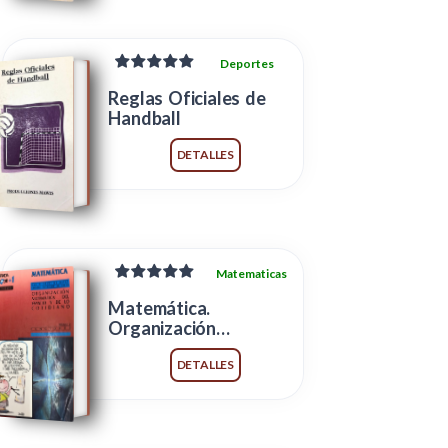
Deportes
Reglas Oficiales de
Handball
DETALLES
Matematicas
Matemática.
Organización
Matmática del espacio
y de lo cotidiano
DETALLES